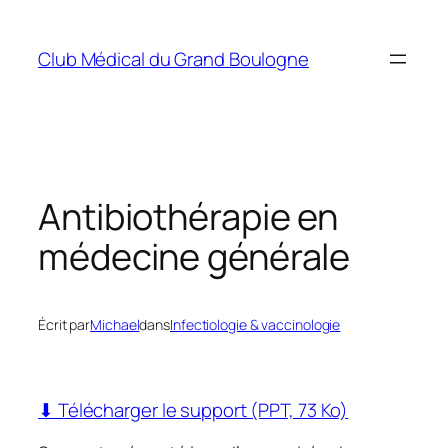
Aller
au
Club Médical du Grand Boulogne
contenu
Antibiothérapie en
médecine générale
Écrit par
Michael
dans
Infectiologie & vaccinologie
⬇ Télécharger le support (PPT, 73 Ko)