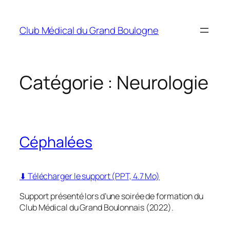
Aller
au
Club Médical du Grand Boulogne
contenu
Catégorie :
Neurologie
Céphalées
⬇ Télécharger le support (PPT, 4.7 Mo)
Support présenté lors d’une soirée de formation du
Club Médical du Grand Boulonnais (2022).