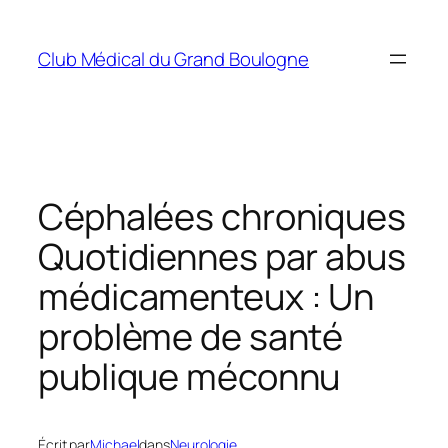
Aller
au
Club Médical du Grand Boulogne
contenu
Céphalées chroniques
Quotidiennes par abus
médicamenteux : Un
problème de santé
publique méconnu
Écrit par
Michael
dans
Neurologie