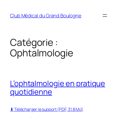
Aller
au
Club Médical du Grand Boulogne
contenu
Catégorie :
Ophtalmologie
L’ophtalmologie en pratique
quotidienne
⬇ Télécharger le support (PDF, 31.8 Mo)