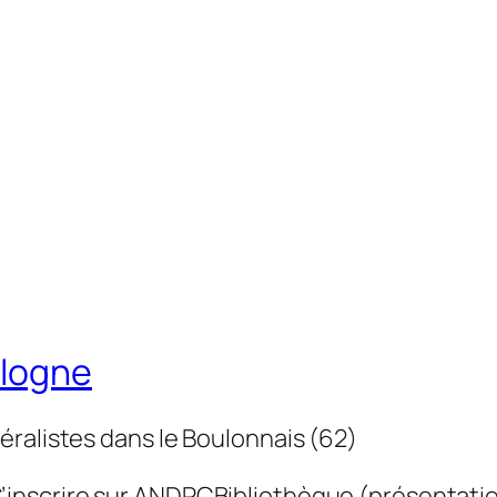
ulogne
éralistes dans le Boulonnais (62)
’inscrire sur ANDPC
Bibliothèque (présentati