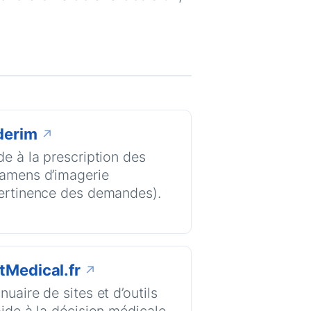
derim
↗
de à la prescription des
amens d’imagerie
ertinence des demandes).
tMedical.fr
↗
nuaire de sites et d’outils
aide à la décision médicale.