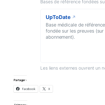
Bases de référence fondées sur
UpToDate
↗
Base médicale de référenc
fondée sur les preuves (sur
abonnement).
Les liens externes ouvrent un n
Partager :
Facebook
X
J’aime ça :