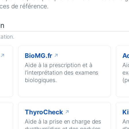
rces de référence.
on
ation.
BioMG.fr
A
↗
↗
Aide à la prescription et à
Ai
l’interprétation des examens
ex
biologiques.
(p
ThyroCheck
Ki
↗
Aide à la prise en charge des
An
dysthyroïdies et des nodules
d’