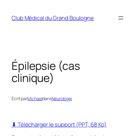
Aller
au
Club Médical du Grand Boulogne
contenu
Épilepsie (cas
clinique)
Écrit par
Michael
dans
Neurologie
⬇ Télécharger le support (PPT, 68 Ko)