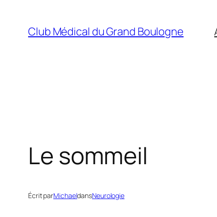
Aller
au
Club Médical du Grand Boulogne
contenu
Le sommeil
Écrit par
Michael
dans
Neurologie