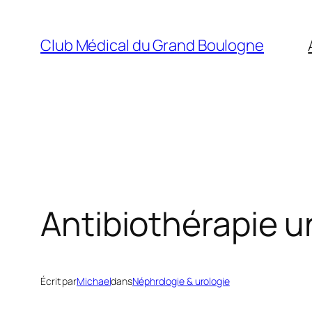
Aller
au
Club Médical du Grand Boulogne
contenu
Antibiothérapie ur
Écrit par
Michael
dans
Néphrologie & urologie