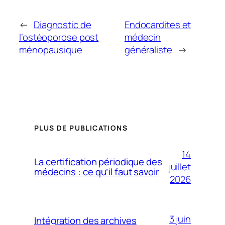
←
Diagnostic de
Endocardites et
l’ostéoporose post
médecin
ménopausique
généraliste
→
PLUS DE PUBLICATIONS
14
La certification périodique des
juillet
médecins : ce qu’il faut savoir
2026
3 juin
Intégration des archives