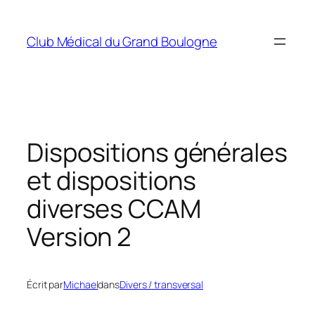
Aller
au
Club Médical du Grand Boulogne
contenu
Dispositions générales
et dispositions
diverses CCAM
Version 2
Écrit par
Michael
dans
Divers / transversal