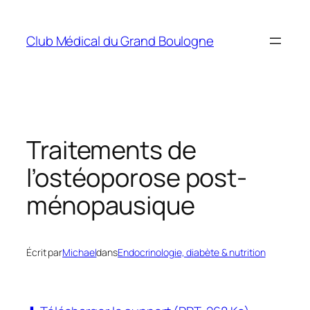
Aller
au
Club Médical du Grand Boulogne
contenu
Traitements de
l’ostéoporose post-
ménopausique
Écrit par
Michael
dans
Endocrinologie, diabète & nutrition