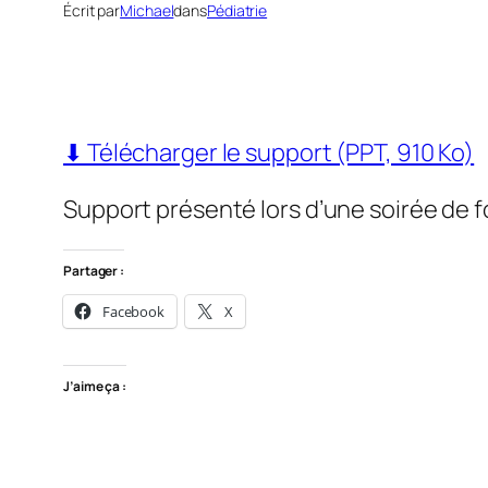
Écrit par
Michael
dans
Pédiatrie
⬇ Télécharger le support (PPT, 910 Ko)
Support présenté lors d’une soirée de 
Partager :
Facebook
X
J’aime ça :