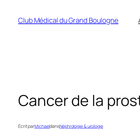
Aller
au
Club Médical du Grand Boulogne
contenu
Cancer de la pros
Écrit par
Michael
dans
Néphrologie & urologie