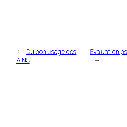
←
Du bon usage des
Évaluation p
AINS
→