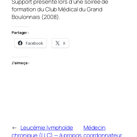
Support présenté lors d’une soirée de
formation du Club Médical du Grand
Boulonnais (2008).
Partager :
Facebook
X
J’aime ça :
←
Leucémie lymphoïde
Médecin
chronique (LLC) — à propos
coordonnateur