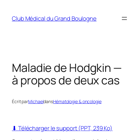
Aller
au
Club Médical du Grand Boulogne
contenu
Maladie de Hodgkin —
à propos de deux cas
Écrit par
Michael
dans
Hématologie & oncologie
⬇ Télécharger le support (PPT, 239 Ko)