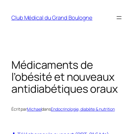
Aller
au
Club Médical du Grand Boulogne
contenu
Médicaments de
l’obésité et nouveaux
antidiabétiques oraux
Écrit par
Michael
dans
Endocrinologie, diabète & nutrition