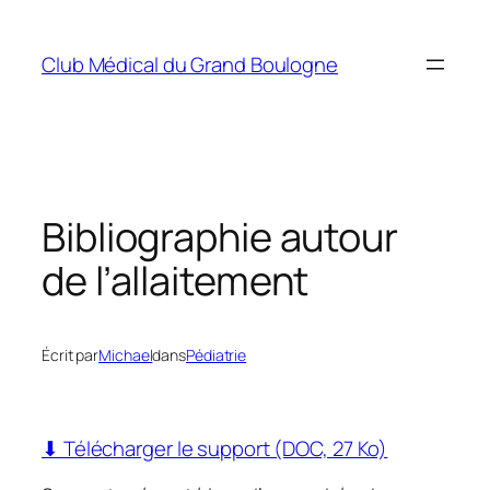
Aller
au
Club Médical du Grand Boulogne
contenu
Bibliographie autour
de l’allaitement
Écrit par
Michael
dans
Pédiatrie
⬇ Télécharger le support (DOC, 27 Ko)