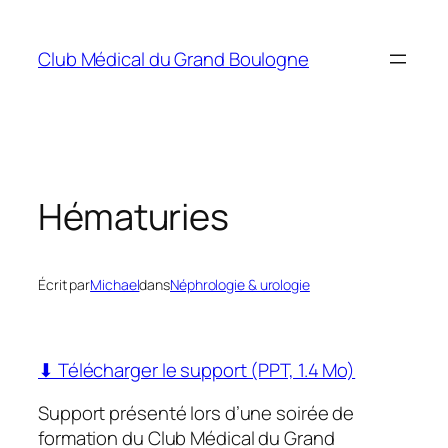
Aller
au
Club Médical du Grand Boulogne
contenu
Hématuries
Écrit par
Michael
dans
Néphrologie & urologie
⬇ Télécharger le support (PPT, 1.4 Mo)
Support présenté lors d’une soirée de
formation du Club Médical du Grand