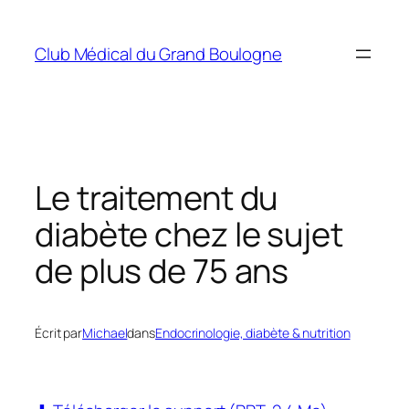
Aller
au
Club Médical du Grand Boulogne
contenu
Le traitement du
diabète chez le sujet
de plus de 75 ans
Écrit par
Michael
dans
Endocrinologie, diabète & nutrition