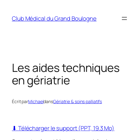
Aller
au
Club Médical du Grand Boulogne
contenu
Les aides techniques
en gériatrie
Écrit par
Michael
dans
Gériatrie & soins palliatifs
⬇ Télécharger le support (PPT, 19.3 Mo)