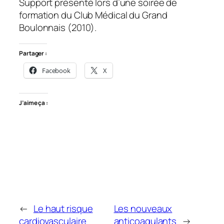
Support présenté lors d’une soirée de
formation du Club Médical du Grand
Boulonnais (2010).
Partager :
Facebook
X
J’aime ça :
←
Le haut risque
Les nouveaux
cardiovasculaire
anticoagulants
→