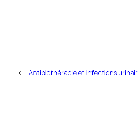
←
Antibiothérapie et infections urina