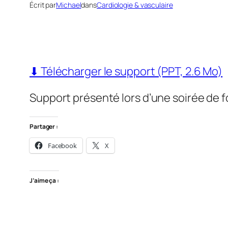
Écrit par
Michael
dans
Cardiologie & vasculaire
⬇ Télécharger le support (PPT, 2.6 Mo)
Support présenté lors d’une soirée de 
Partager :
Facebook
X
J’aime ça :