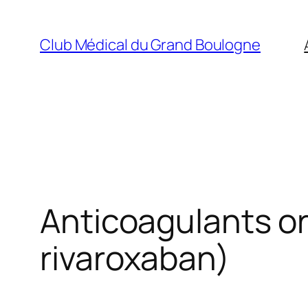
Aller
au
Club Médical du Grand Boulogne
contenu
Anticoagulants or
rivaroxaban)