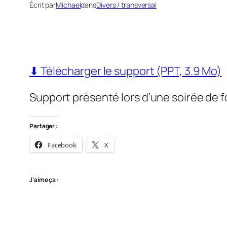
Écrit par
Michael
dans
Divers / transversal
⬇ Télécharger le support (PPT, 3.9 Mo)
Support présenté lors d’une soirée de 
Partager :
Facebook
X
J’aime ça :