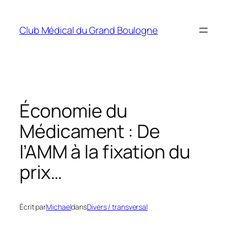
Aller
au
Club Médical du Grand Boulogne
contenu
Économie du
Médicament : De
l’AMM à la fixation du
prix…
Écrit par
Michael
dans
Divers / transversal