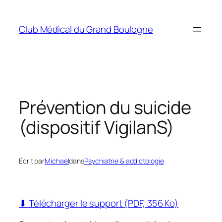
Aller
au
Club Médical du Grand Boulogne
contenu
Prévention du suicide
(dispositif VigilanS)
Écrit par
Michael
dans
Psychiatrie & addictologie
⬇ Télécharger le support (PDF, 356 Ko)