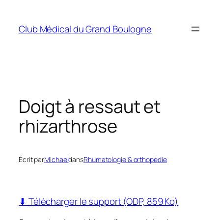
Aller
au
Club Médical du Grand Boulogne
contenu
Doigt à ressaut et
rhizarthrose
Écrit par
Michael
dans
Rhumatologie & orthopédie
⬇ Télécharger le support (ODP, 859 Ko)