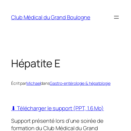
Aller
au
Club Médical du Grand Boulogne
contenu
Hépatite E
Écrit par
Michael
dans
Gastro-entérologie & hépatologie
⬇ Télécharger le support (PPT, 1.6 Mo)
Support présenté lors d’une soirée de
formation du Club Médical du Grand