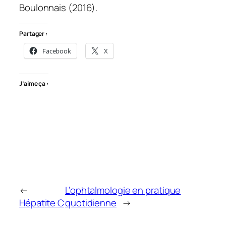
Boulonnais (2016).
Partager :
Facebook
X
J’aime ça :
←
L’ophtalmologie en pratique
Hépatite C
quotidienne
→