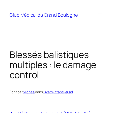
Aller
au
Club Médical du Grand Boulogne
contenu
Blessés balistiques
multiples : le damage
control
Écrit par
Michael
dans
Divers / transversal