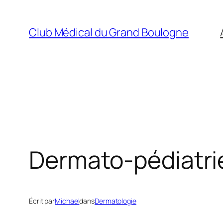
Aller
au
Club Médical du Grand Boulogne
contenu
Dermato-pédiatrie
Écrit par
Michael
dans
Dermatologie