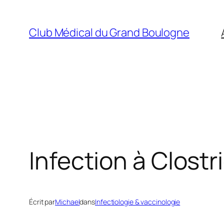
Aller
au
Club Médical du Grand Boulogne
contenu
Infection à Clostri
Écrit par
Michael
dans
Infectiologie & vaccinologie