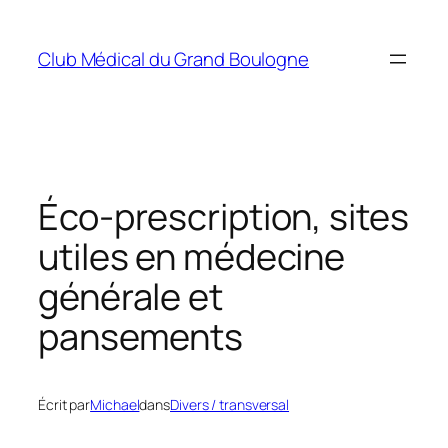
Aller
au
Club Médical du Grand Boulogne
contenu
Éco-prescription, sites
utiles en médecine
générale et
pansements
Écrit par
Michael
dans
Divers / transversal