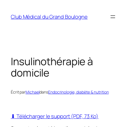
Aller
au
Club Médical du Grand Boulogne
contenu
Insulinothérapie à
domicile
Écrit par
Michael
dans
Endocrinologie, diabète & nutrition
⬇ Télécharger le support (PDF, 73 Ko)