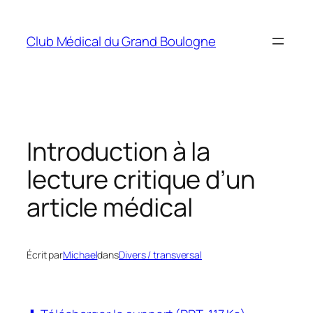
Aller
au
Club Médical du Grand Boulogne
contenu
Introduction à la
lecture critique d’un
article médical
Écrit par
Michael
dans
Divers / transversal