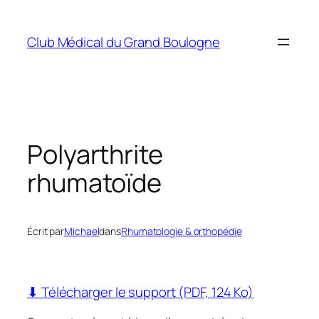
Aller
au
Club Médical du Grand Boulogne
contenu
Polyarthrite
rhumatoïde
Écrit par
Michael
dans
Rhumatologie & orthopédie
⬇ Télécharger le support (PDF, 124 Ko)