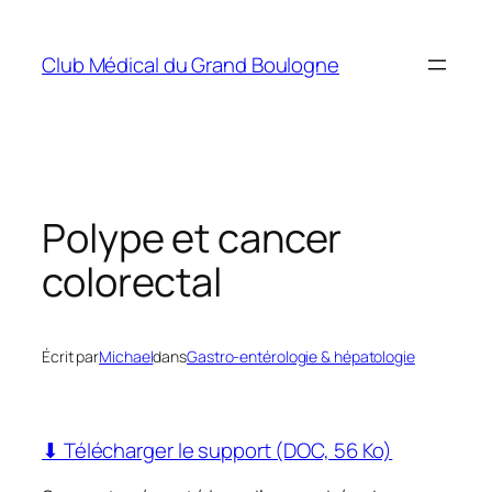
Aller
au
Club Médical du Grand Boulogne
contenu
Polype et cancer
colorectal
Écrit par
Michael
dans
Gastro-entérologie & hépatologie
⬇ Télécharger le support (DOC, 56 Ko)