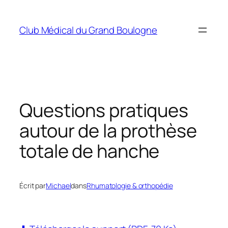
Aller
au
Club Médical du Grand Boulogne
contenu
Questions pratiques
autour de la prothèse
totale de hanche
Écrit par
Michael
dans
Rhumatologie & orthopédie