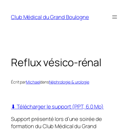
Aller
au
Club Médical du Grand Boulogne
contenu
Reflux vésico-rénal
Écrit par
Michael
dans
Néphrologie & urologie
⬇ Télécharger le support (PPT, 6.0 Mo)
Support présenté lors d’une soirée de
formation du Club Médical du Grand