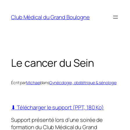
Aller
au
Club Médical du Grand Boulogne
contenu
Le cancer du Sein
Écrit par
Michael
dans
Gynécologie, obstétrique & sénologie
⬇ Télécharger le support (PPT, 180 Ko)
Support présenté lors d’une soirée de
formation du Club Médical du Grand