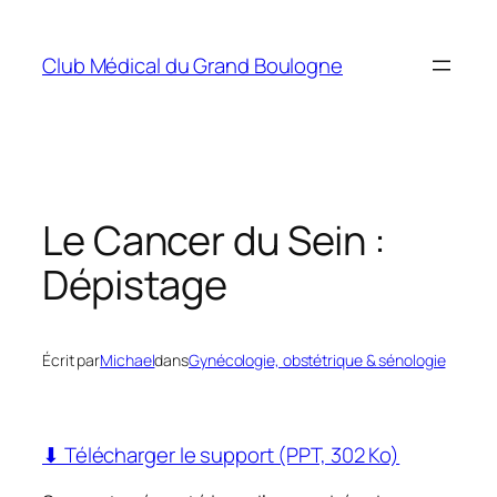
Aller
au
Club Médical du Grand Boulogne
contenu
Le Cancer du Sein :
Dépistage
Écrit par
Michael
dans
Gynécologie, obstétrique & sénologie
⬇ Télécharger le support (PPT, 302 Ko)