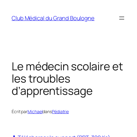
Aller
au
Club Médical du Grand Boulogne
contenu
Le médecin scolaire et
les troubles
d’apprentissage
Écrit par
Michael
dans
Pédiatrie