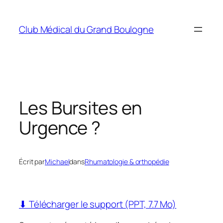
Aller
au
Club Médical du Grand Boulogne
contenu
Les Bursites en
Urgence ?
Écrit par
Michael
dans
Rhumatologie & orthopédie
⬇ Télécharger le support (PPT, 7.7 Mo)