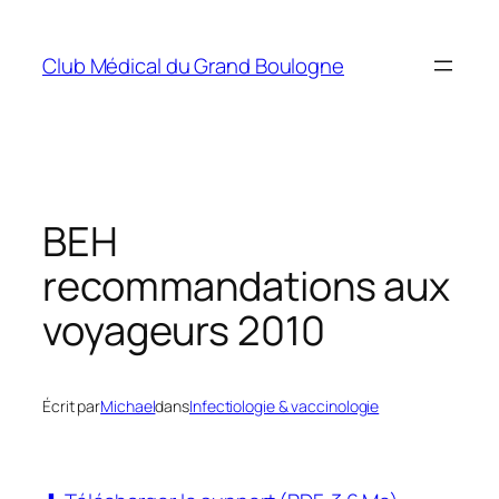
Aller
au
Club Médical du Grand Boulogne
contenu
BEH
recommandations aux
voyageurs 2010
Écrit par
Michael
dans
Infectiologie & vaccinologie