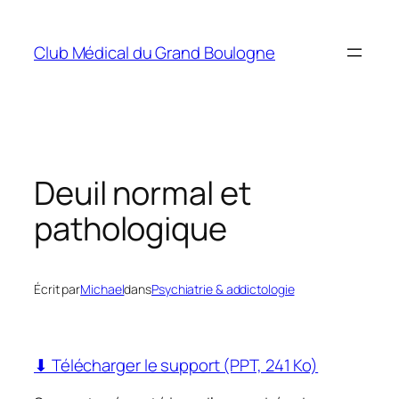
Aller
au
Club Médical du Grand Boulogne
contenu
Deuil normal et
pathologique
Écrit par
Michael
dans
Psychiatrie & addictologie
⬇ Télécharger le support (PPT, 241 Ko)