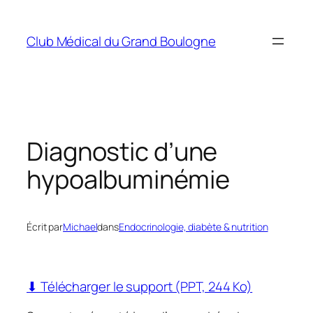
Aller
au
Club Médical du Grand Boulogne
contenu
Diagnostic d’une
hypoalbuminémie
Écrit par
Michael
dans
Endocrinologie, diabète & nutrition
⬇ Télécharger le support (PPT, 244 Ko)