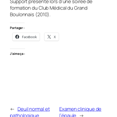
Support présenté lors d’une soirée de
formation du Club Médical du Grand
Boulonnais (2010).
Partager :
Facebook
X
J’aime ça :
←
Deuil normal et
Examen clinique de
pathologique
l’épaule
→