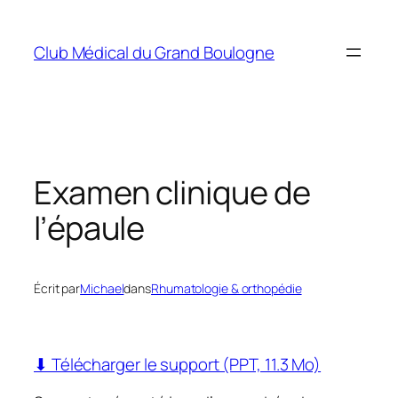
Aller
au
Club Médical du Grand Boulogne
contenu
Examen clinique de
l’épaule
Écrit par
Michael
dans
Rhumatologie & orthopédie
⬇ Télécharger le support (PPT, 11.3 Mo)