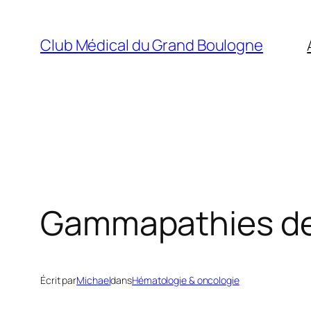
Aller
au
Club Médical du Grand Boulogne
contenu
Gammapathies de 
Écrit par
Michael
dans
Hématologie & oncologie