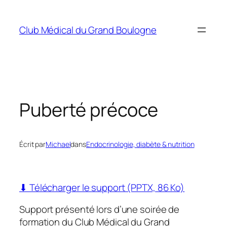
Aller
au
Club Médical du Grand Boulogne
contenu
Puberté précoce
Écrit par
Michael
dans
Endocrinologie, diabète & nutrition
⬇ Télécharger le support (PPTX, 86 Ko)
Support présenté lors d’une soirée de
formation du Club Médical du Grand