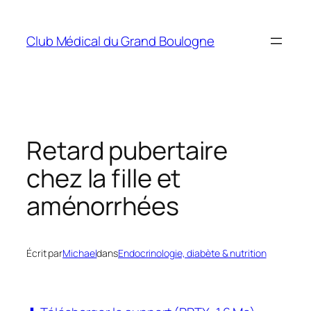
Aller
au
Club Médical du Grand Boulogne
contenu
Retard pubertaire
chez la fille et
aménorrhées
Écrit par
Michael
dans
Endocrinologie, diabète & nutrition