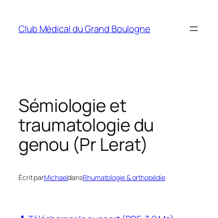
Aller
au
Club Médical du Grand Boulogne
contenu
Sémiologie et
traumatologie du
genou (Pr Lerat)
Écrit par
Michael
dans
Rhumatologie & orthopédie