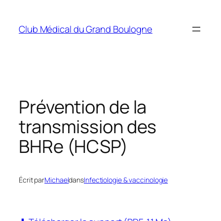
Aller
au
Club Médical du Grand Boulogne
contenu
Prévention de la
transmission des
BHRe (HCSP)
Écrit par
Michael
dans
Infectiologie & vaccinologie