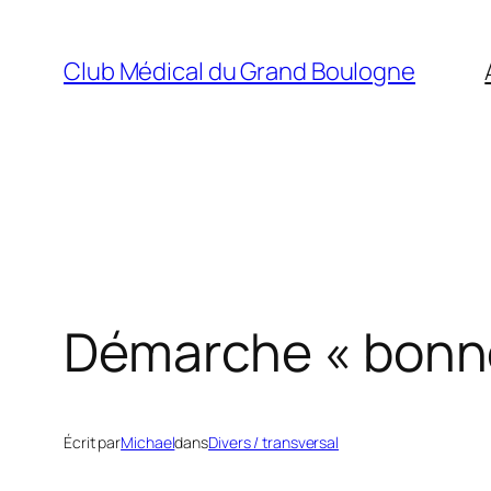
Aller
au
Club Médical du Grand Boulogne
contenu
Démarche « bonne
Écrit par
Michael
dans
Divers / transversal