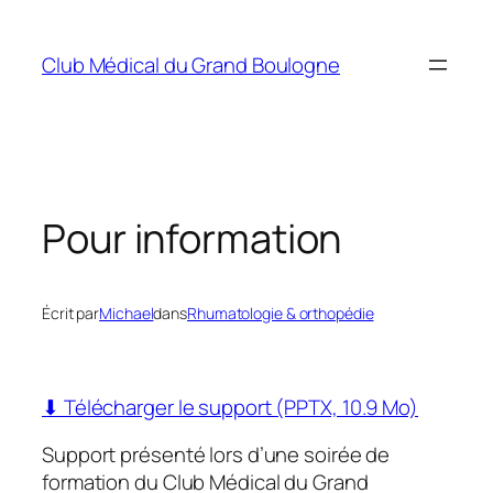
Aller
au
Club Médical du Grand Boulogne
contenu
Pour information
Écrit par
Michael
dans
Rhumatologie & orthopédie
⬇ Télécharger le support (PPTX, 10.9 Mo)
Support présenté lors d’une soirée de
formation du Club Médical du Grand